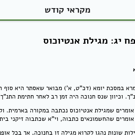
מקראי קודש
ח יג: מגילת אנטיוכוס
רא במסכת יומא (דכ"ט, א') מבואר שאסתר היא סוף הנ
"ך. וכיוון שנס חנוכה היה זמן רב לאחר חתימת התנ"ך,
אומרים שמגילת אנטיוכוס נכתבה במקורה בארמית. וקי
אומרים שהחשמונאים כתבוה, וי"א שכתבוה זיקני בית 
לות שונות נהגו לקרוא מגילה זו בחנוכה, אך בכל אופן