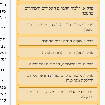
רי"
פרק א: הלכות הדברים האסורים והמותרים
סיד
בחנוכה
שלי
פרק ב: סידור נרות החנוכה, מספרם וכמות
***
השמן
ויה
פרק ג: מקום הנחת נרות החנוכה
כבש
האס
פרק ד: זמן הדלקת נרות החנוכה
על 
פרק ה: דין השמנים, הפתילות והחנוכיות
וגם
פרק ו: איסור שימוש בנרות (הנאה מאורם
בשנ
והדלקה מנר לנר)
פני
פרק ז: דין הדלקה עושה מצוה, וכבתה אין
לאל
זקוק לה
ליו