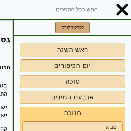
לפרק הקודם
נספ
ראש השנה
יום הכיפורים
מבוא
סוכה
בגמ
התנ
ארבעת המינים
יש 
חנוכה
יש 
מבוא
קהי