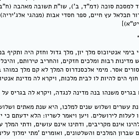
ד למסכת סוכה (דמ"ד, ב'), שו"ת תשובה מאהבה (ח"ב 
ור תכלאל עץ חיים, ספר חסדי אבות (מנהגי אלג'יריה)
ט"א)]
י בימי אנטיוכוס מלך יון, מלך גדול וחזק היה ותקיף ב
 מדינות רבות ומלכים חזקים, והחריב טירותם, והיכ
ורים אסר. מימי אלכסנדרוס המלך לא קם מלך כמוהו ב
חוף הים להיות לו לבית מלכות, ויקרא לה מדינת אנטיו
 בגריס משנהו בנה מדינה לנגדה, ויקרא לה בגריס על ש
ת עשרים ושלוש שנים למלכו, היא שנת מאתים ושלוש 
ו לעלות לירושלים. ויען ויאמר לשריו: הלא ידעתם כי י
הינו אינם מקריבים, ודתינו אינם עושים, ודתי המלך 
ם שברון המלכים והשלטונים, ואומרים 'מתי ימלוך עלינ