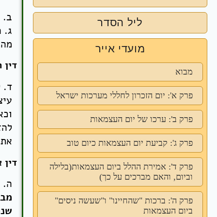
ב. 
ליל הסדר
ג. 
מהכ
מועדי אייר
דין 
מבוא
ד. 
פרק א': יום הזכרון לחללי מערכות ישראל
עיצ
וכא
פרק ב': ערכו של יום העצמאות
להז
את 
פרק ג': קביעת יום העצמאות כיום טוב
דין 
פרק ד': אמירת ההלל ביום העצמאות(בלילה
וביום, והאם מברכים על כך)
ה. 
מבט
פרק ה': ברכות "שהחיינו" ו"שעשה ניסים"
שנת
ביום העצמאות