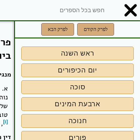
לפרק הקודם
לפרק הבא
פרק
ביו
ראש השנה
יום הכיפורים
מנגי
סוכה
א. 
נוה
ארבעת המינים
של 
טוב
חנוכה
[ו]
, 
דין 
פורים