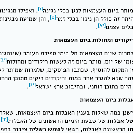
מותר ביום העצמאות לנגן בכלי נגינה
[ז]
, ואפילו מנגינו
היתר זה כולל הן ניגון בכלי זמר
[ט]
, והן שמיעת מנגינות
לים עצמם
[יא]
.
ריקודים ומחולות ביום העצמאות
למרות שיום העצמאות חל בימי ספירת העומר (שנוהגים
ומו של יום, מותר ביום זה לעשות ריקודים ומחולות
[יב]
ן המקום להוסיף, שכתבו הפוסקים, שלמרות שמותר לשמ
הר שלא להגרר אחר במות וריקודים ריקים מתוכן הרח
היום בתוכן רוחני, ובחיבוב ארץ ישראל
[יג]
.
אבלות ביום העצמאות
ישנן כמה שאלות בענין האבלות ביום העצמאות, שאלה
ל אבלות
של שבעת הימים הראשונים של האבלות
[יד]
.
ו
הראשונה לאבלות, רשאי
לשמש כשליח ציבור
בתפיל