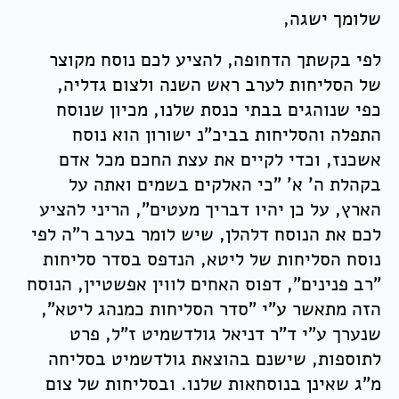
שלומך ישגה,
לפי בקשתך הדחופה, להציע לכם נוסח מקוצר
של הסליחות לערב ראש השנה ולצום גדליה,
כפי שנוהגים בבתי כנסת שלנו, מכיון שנוסח
התפלה והסליחות בביכ"נ ישורון הוא נוסח
אשכנז, וכדי לקיים את עצת החכם מכל אדם
בקהלת ה' א' "כי האלקים בשמים ואתה על
הארץ, על כן יהיו דבריך מעטים", הריני להציע
לכם את הנוסח דלהלן, שיש לומר בערב ר"ה לפי
נוסח הסליחות של ליטא, הנדפס בסדר סליחות
"רב פנינים", דפוס האחים לווין אפשטיין, הנוסח
הזה מתאשר ע"י "סדר הסליחות כמנהג ליטא",
שנערך ע"י ד"ר דניאל גולדשמיט ז"ל, פרט
לתוספות, שישנם בהוצאת גולדשמיט בסליחה
מ"ג שאינן בנוסחאות שלנו. ובסליחות של צום