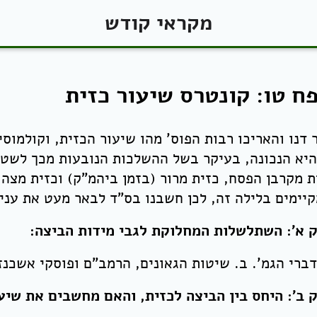
מקראי קודש
ח טו: קונטרס שיעור כזית
 דנו והאריכו רבות הפוס' מהו שיעור הכזית, וקולמוס
היא הנכונה, בעיקר בשל ההשלכות הנובעות מכך לשטחי
ת מקרבן הפסח, כזית מרור (בזמן ביהמ"ק) וכזית מצה 
יימים בלילה זה, לכן חשבנו בס"ד לבאר מעט את ענין
 א': השתלשלות המחלוקת לגבי מידות הביצה:
דברי הגמ'. ב. שיטות הגאונים, הרמב"ם ופוסקי אשכנז
 ב': היחס בין הביצה לכזית, והאם מחשבים את שיע