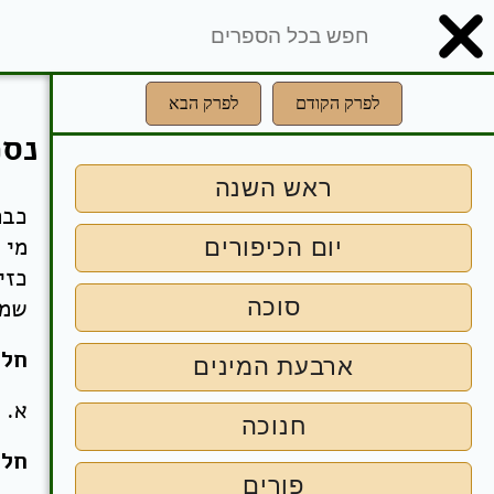
לפרק הקודם
לפרק הבא
נספ
ראש השנה
כבר
מי 
יום הכיפורים
כזי
סוכה
שמק
חלק
ארבעת המינים
א. 
חנוכה
חלק
פורים