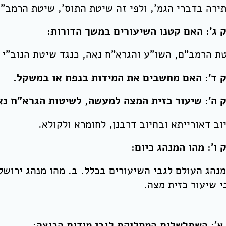
ירה בדברי הגמ', ולפי זה שיטת התוס', שיטת הרמב"ם
 ג': האם קטנו השיעורים במשך הדורות:
ת הרמב"ם, השו"ע והגרא"ח נאה, כנגד שיטת הנוב"י ו
 ד': האם מחשבים את המידות בנפח או במשקל.
 ה': שיעור כזית המצה למעשה, לשיטות הגרא"ח נא
וב דאורייתא ובחיוב דרבנן, לחומרא ולקולא.
 ו': מהו המנהג כיום:
מנהג העולם לגבי השיעורים בכלל. ב. מהו מנהג ירושלי
י שיעור כזית מצה.
א': השתלשלות המחלוקת לגבי מידות הביצה: